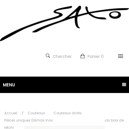
Chercher
Panier
0
MENU
Accueil
Couteaux
Couteaux droits
Pièces uniques Damas inox
Couteau Droit lame damas bois de
letchi