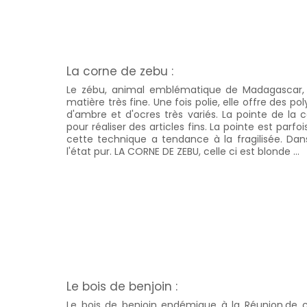
La corne de zebu :
Le zébu, animal emblématique de Madagascar, 
matière très fine. Une fois polie, elle offre des po
d'ambre et d'ocres très variés. La pointe de la co
pour réaliser des articles fins. La pointe est par
cette technique a tendance à la fragilisée. Dans
l'état pur. LA CORNE DE ZEBU, celle ci est blonde ...
Le bois de benjoin :
Le bois de benjoin endémique à la Réunion,de c