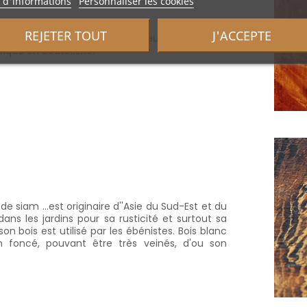
 d'informations
Personnaliser les cookies
REJETER TOUT
J'ACCEPTE
ore cerisier du Japon, de couleur rosé à rouge
fique en coutellerie.
siam ...est originaire d''Asie du Sud-Est et du
dans les jardins pour sa rusticité et surtout sa
son bois est utilisé par les ébénistes. Bois blanc
n foncé, pouvant être très veinés, d'ou son