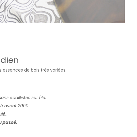
ndien
s essences de bois très variées.
s écaillistes sur l'île.
tué avant 2000.
lé,
au passé.