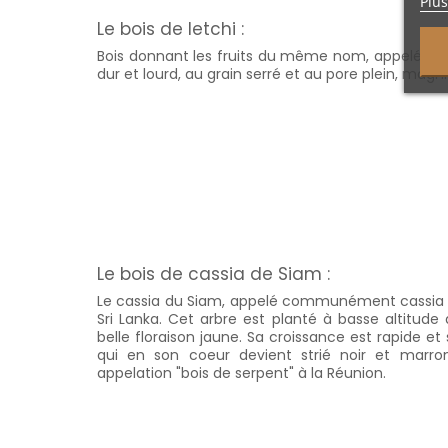
Plus
Le bois de letchi :
Bois donnant les fruits du même nom, appelé enc
dur et lourd, au grain serré et au pore plein, magni
Le bois de cassia de Siam :
Le cassia du Siam, appelé communément cassia de 
Sri Lanka. Cet arbre est planté à basse altitude 
belle floraison jaune. Sa croissance est rapide et 
qui en son coeur devient strié noir et marro
appelation "bois de serpent" à la Réunion.