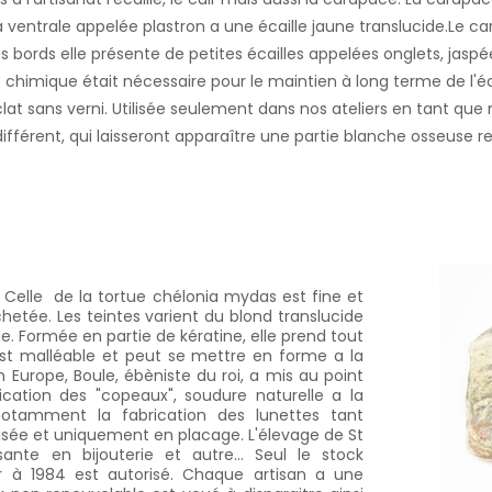
 la ventrale appelée plastron a une écaille jaune translucide.Le 
 bords elle présente de petites écailles appelées onglets, jaspée
t chimique était nécessaire pour le maintien à long terme de l'éca
clat sans verni. Utilisée seulement dans nos ateliers en tant que m
ifférent, qui laisseront apparaître une partie blanche osseuse r
ce. Celle de la tortue chélonia mydas est fine et
chetée. Les teintes varient du blond translucide
. Formée en partie de kératine, elle prend tout
est malléable et peut se mettre en forme a la
n Europe, Boule, ébèniste du roi, a mis au point
cation des "copeaux", soudure naturelle a la
notamment la fabrication des lunettes tant
ilisée et uniquement en placage. L'élevage de St
ante en bijouterie et autre... Seul le stock
ur à 1984 est autorisé. Chaque artisan a une