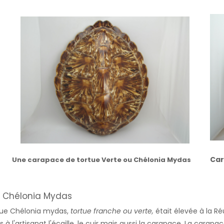
Car
Une carapace de tortue Verte ou Chélonia Mydas
 / Chélonia Mydas
tue Chélonia mydas,
tortue franche ou verte,
était élevée à la Ré
es à l'artisanat l'écaille, le cuir mais aussi la carapace. La carap