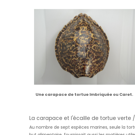
Une carapace de tortue Imbriquée ou Caret.
La carapace et l'écaille de tortue verte
Au nombre de sept espèces marines, seule la tor
but alimentaire, fournissait aussi les matières util