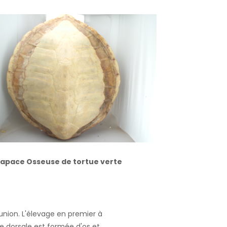
apace Osseuse de tortue verte
union. L'élevage en premier à
ace dorsale est formée d'os et