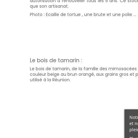
autorisation a renouveler tous les 5 ans. Ce stoc
que son artisanat.
Photo : Ecaille de tortue , une brute et une polie ...
Le bois de tamarin :
Le bois de tamarin, de la famille des mimosacées
couleur beige au brun orangé, aux grains gros et p
utilisé à la Réunion.
Notr
et n
plei