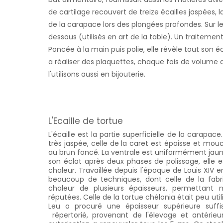
de cartilage recouvert de treize écailles jaspées,
de la carapace lors des plongées profondes. Sur les
dessous (utilisés en art de la table). Un traitemen
Poncée à la main puis polie, elle révèle tout son é
a réaliser des plaquettes, chaque fois de volume d
l'utilisons aussi en bijouterie.
L'Ecaille de tortue
L'écaille est la partie superficielle de la carapa
très jaspée, celle de la caret est épaisse et mou
au brun foncé. La ventrale est uniformément jaune
son éclat après deux phases de polissage, elle 
chaleur. Travaillée depuis l'époque de Louis XIV e
beaucoup de techniques, dont celle de la fabri
chaleur de plusieurs épaisseurs, permettant 
réputées. Celle de la tortue chélonia était peu ut
Leu a procuré une épaisseur supérieure suffis
répertorié, provenant de l'élevage et antérie