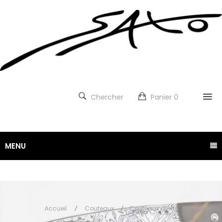
Chercher
Panier
0
MENU
Accueil
Couteaux
Couteaux droits