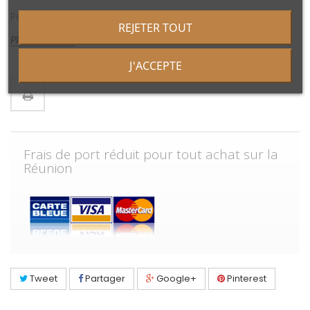
Pelle à tarte en bois de ...
REJETER TOUT
Plus de détails
J'ACCEPTE
Frais de port réduit pour tout achat sur la
Réunion
Tweet
Partager
Google+
Pinterest