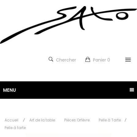
Chercher
Panier
0
MENU
Accueil
Art de la table
Pièces Orfèvre
Pelle à Tarte
Pelle à tarte bois de Tamarinier et Ecaille