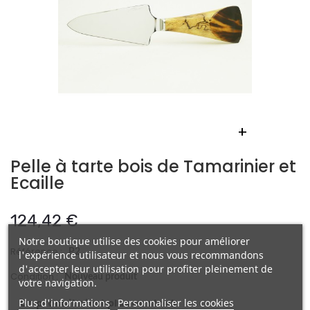
+
Pelle à tarte bois de Tamarinier et
Ecaille
124,42 €
Notre boutique utilise des cookies pour améliorer
Référence :
P2
l'expérience utilisateur et nous vous recommandons
d'accepter leur utilisation pour profiter pleinement de
Condition :
Nouveau produit
votre navigation.
Plus d'informations
Personnaliser les cookies
Ce produit n'est plus en stock