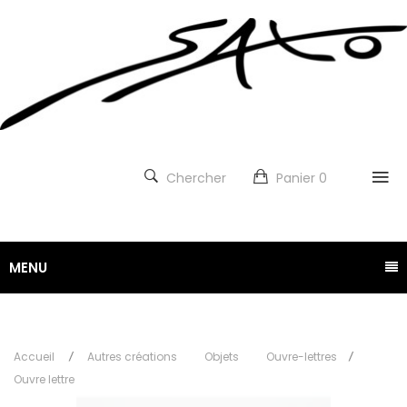
Chercher
Panier
0
MENU
Accueil
Autres créations
Objets
Ouvre-lettres
Ouvre lettre Tamarin et Ecaille