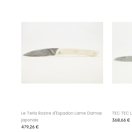
Le Terla Rostre d'Espadon Lame Damas
TEC TEC 
japonais
368,66 €
479,26 €