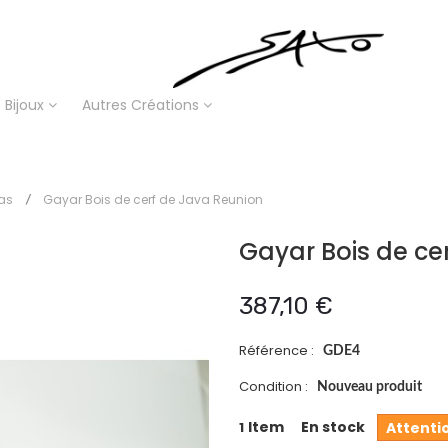
Bijoux
Autres Créations
as
Gayar Bois de cerf de Java Reunion
Gayar Bois de ce
387,10 €
Référence :
GDE4
Condition :
Nouveau produit
Item
En stock
1
Attentio