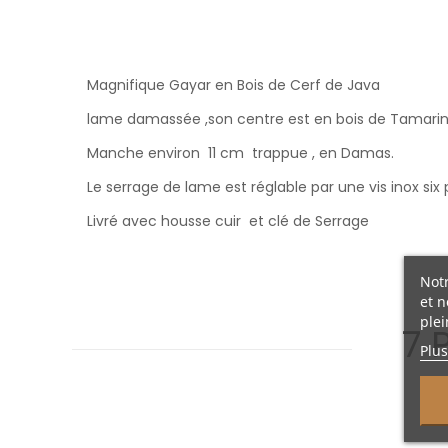
Magnifique Gayar en Bois de Cerf de Java
lame damassée ,son centre est en bois de Tamari
Manche environ 11 cm trappue , en Damas.
Le serrage de lame est réglable par une vis inox six
Livré avec housse cuir et clé de Serrage
Notr
et n
plei
7 
Plus