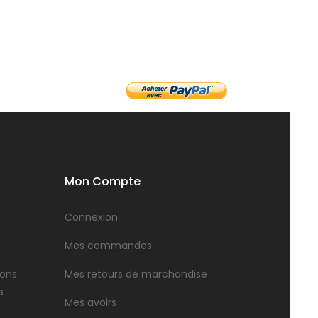
Mon Compte
Connexion
Mes commandes
ions
Mes retours de marchandise
s
Mes avoirs