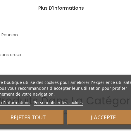
Plus D'informations
n Reunion
 pans creux
e boutique utilise des cookies pour améliorer l'expérience utilisat
ous vous recommandons d'accepter leur utilisation pour profiter
nement de votre navigation.
Produits Dans La Catégori
 d'informations
Personnaliser les cookies
ce qui pourrait vous intéresser ...
REJETER TOUT
J'ACCEPTE