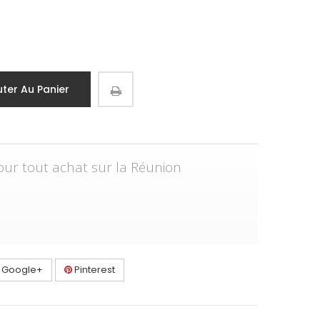
uter Au Panier
pour tout achat sur la Réunion
Google+
Pinterest