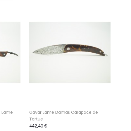
e Lame
Gayar Lame Damas Carapace de
Gayar
Tortue
de To
442,40 €
414,7