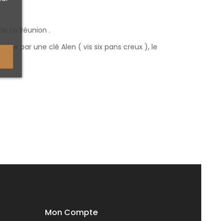
de La Réunion .
ble par une clé Alen ( vis six pans creux ), le
Mon Compte