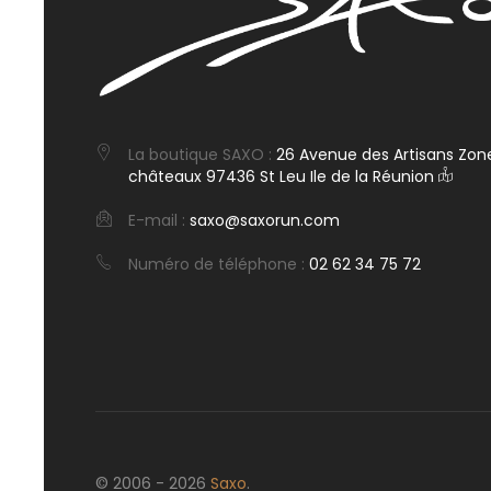
La boutique SAXO :
26 Avenue des Artisans Zone
châteaux 97436 St Leu Ile de la Réunion
E-mail :
saxo@saxorun.com
Numéro de téléphone :
02 62 34 75 72
© 2006 - 2026
Saxo
.