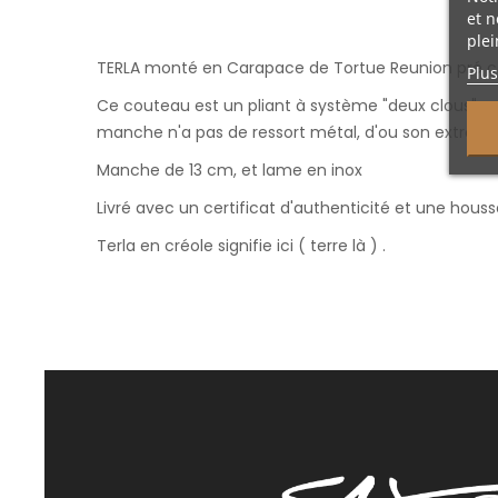
et n
plei
TERLA monté en Carapace de Tortue Reunion pré co
Plus
Ce couteau est un pliant à système "deux clous" :un 
manche n'a pas de ressort métal, d'ou son extrêm
Manche de 13 cm, et lame en inox
Livré avec un certificat d'authenticité et une houss
Terla en créole signifie ici ( terre là ) .