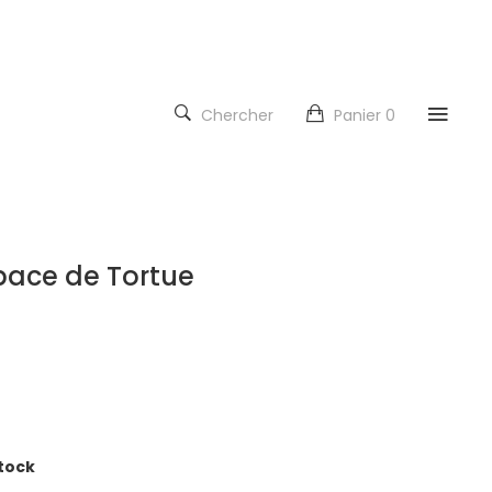
Chercher
Panier
0
pace de Tortue
stock