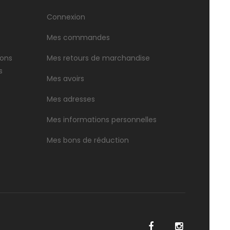
Connexion
Mes commandes
ions
Mes retours de marchandise
s
Mes avoirs
Mes adresses
Mes informations personnelles
Mes bons de réduction