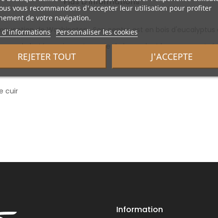
Plus D'informations
ous vous recommandons d'accepter leur utilisation pour profiter
nement de votre navigation.
nvention de Washington . Son centre est en bois d'eucalyptus 
 d'informations
Personnaliser les cookies
axe de butée en inox et un axe de lame dont le serrage est régla
REJETER TOUT
J'ACCEPTE
e légèreté
e cuir
Information